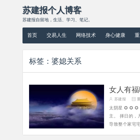
苏建报个人博客
苏建报自留地，生活、学习、笔记。
首页
交易人生
网络技术
身心健康
重
标签：
婆媳关系
女人有福

苏建报

太阴星 ✪ ✪
主。 择日的
导致整个家宅宅运