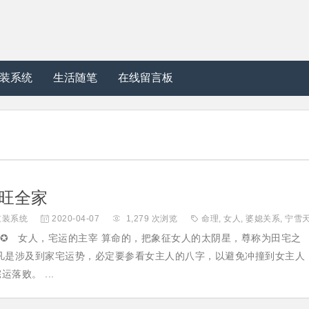
装系统
生活随笔
在线留言板
旺全家
重装系统

2020-04-07

1,279 次浏览

命理
,
女人
,
婆媳关系
,
宁雪
 ✪ ✪ 女人，宅运的主宰 算命的，把象征女人的太阴星，尊称为田宅之
，凡是涉及到家宅运势，必定要参看女主人的八字，以避免冲撞到女主人
落败。 ...