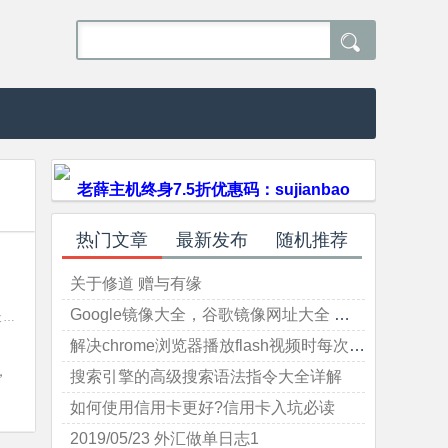

老薛主机终身7.5折优惠码：sujianbao
热门文章
最新发布
随机推荐
关于修道 赠与有缘
Google镜像大全，谷歌镜像网址大全 本文持续更新（最后更新于2023-01-31）
天
,
紫微
解决chrome浏览器播放flash视频时每次要点击 "允许" 或 "禁止"的问题
，
搜索引擎的高级搜索语法指令大全详解
如何使用信用卡更好?信用卡入坑必读
2019/05/23 外汇做单日志1