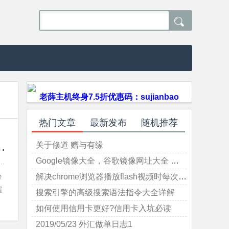

老薛主机终身7.5折优惠码：sujianbao
热门文章
最新发布
随机推荐
何查询外汇经纪商MT4服务器地址
关于修道 赠与有缘
Google镜像大全，谷歌镜像网址大全 本文持续更新（最后更新于2023-01-31）
分
解决chrome浏览器播放flash视频时每次要点击 "允许" 或 "禁止"的问题
握
搜索引擎的高级搜索语法指令大全详解
如何使用信用卡更好?信用卡入坑必读
2019/05/23 外汇做单日志1