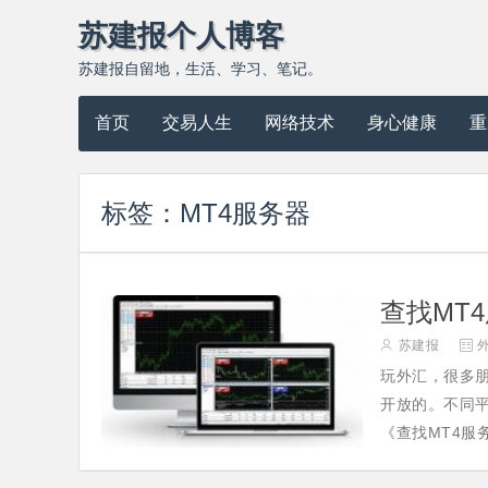
苏建报个人博客
苏建报自留地，生活、学习、笔记。
首页
交易人生
网络技术
身心健康
重
标签：
MT4服务器

苏建报

玩外汇，很多
开放的。不同
《查找MT4服