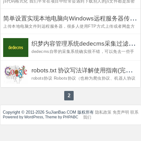
js代码格式化 我们平常在项目中经常会遇到下载别人的js文件都是加密
过的，不方便阅读都是一整行，个人无法进行阅读，浏览器能够识别出
来，所以就可以使用浏览器进行js代码解密并格式化js代码。 1、打开浏
览器chrome为例，打开...
简
单设置实现本地电脑向Windows远程服务器传输文件
上传本地电脑文件到远程服务器，很多人使用FTP方式上传或者网盘方
式上传再到服务器上下载，其实都不够方便。 下面介绍一种方法，超简
便： 在本地电脑“开始”→“运行”→输入“mstsc”，启动远程桌面连接进行
设置，如图： 进...
织
梦内容管理系统dedecms采集过滤规则大全[收藏版]
dedecms自带的采集系统确实很不错，可以免去一些手
工添加信息的麻烦，设置一下dede采集规则、采集点，
然后点采集，OK，几百篇文章就搞定了！呵呵，确实很
省事的！下面介绍几种常用采集规则的过滤方法： 应用
r
obots.txt 协议写法详解使用指南(完整版)
示例一：dedecms过滤标...
robots协议 Robots协议（也称为爬虫协议、机器人协议
等）的全称是“网络爬虫排除标准”（Robots Exclusion
Protocol），网站通过Robots协议告诉搜索引擎哪些页
面可以抓取，哪些页面不能抓取。 robots.txt 1. 什么是
2
robots.txt...
Copyright © 2011-2026 SuJianBao.COM 版权所有
隐私政策
免责声明
联系
我们
Powered by WordPress, Theme by PHPABC