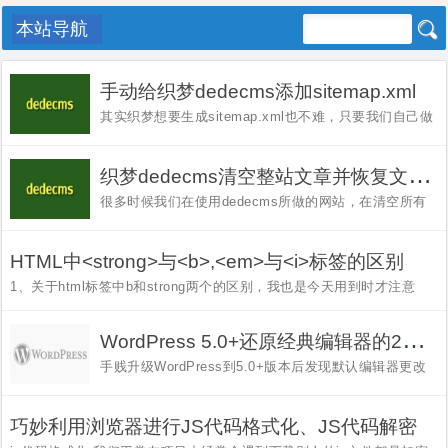

手动给织梦dedecms添加sitemap.xml
其实织梦想要生成sitemap.xml也不难，只要我们自己做
一个sitemap.xml生成模板，然后将模板添加到后台，每
次更新完资料之后，生成一下sitemap.xml也就可以了。
不说那么多了，上图，上代码： [caption
织
梦dedecms清空整站文章并恢复文章id从1开始
id="attachment_1363" align="ali...
很多时候我们在使用dedecms所做的网站，在清空所有
文章之后，你再重新建文章会发现你新建的文章的ID却
是延续之前文章的ID，而不是从1开始的。尽管这样不会
影响到网站的正常访问，但对追求完美的站长们却会有点
HTML中<strong>与<b>,<em>与<i>标签的区别
不舒服的感觉，总想让ID...
1、关于html标签中b和strong两个的区别，我也是今天用到时才注意
的，以前都是混着用的，今天工作的时候才注意到这两个标签的区别。
用在网页上，默认情况下它们起的均是加粗字体的作用，二者所不同的
是，<b>标签是一个实体标...
W
ordPress 5.0+还原经典编辑器的2种方法（插件法、代码法）
手贱升级WordPress到5.0+版本后发现默认编辑器更改
为Gutenberg古腾堡编辑器，码笔记真心不适用，那么如
何还原经典编辑器？WP降级？显然不合适（升都升了，
难道为了一个小小的编辑器还原）！如何还原
巧妙利用浏览器进行JS代码格式化、JS代码解密
WordPress经典编辑器，很简单，想使...