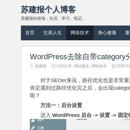
苏建报个人博客
苏建报自留地，生活、学习、笔记。
首页
交易人生
网络技术
身心健康
重
WordPress去除自带categ
苏建报
代码分享
,
网站建设
,
网络技术
2025-01



对于SEOer来说，路径优化也是非常重
肯定遇到过路径优化完之后，会出现cate
呢？
方法一：后台设置
进入
WordPress 后台 -> 设置 -> 固