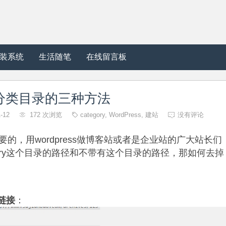
装系统
生活随笔
在线留言板
ory分类目录的三种方法
-12
172 次浏览
category
,
WordPress
,
建站
没有评论



要的，用wordpress做博客站或者是企业站的广大站长们
gory这个目录的路径和不带有这个目录的路径，那如何去掉
定链接
：