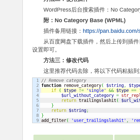
WordPress后台搜索插件：No Categ
附：No Category Base (WPML)
插件备用链接：
https://pan.baidu.co
从百度网盘下载插件，然后上传到插件目录/w
设置即可。
方法三：修改代码
这里推荐代码去除，将以下代码粘贴到
1

// Remove category
2

function
 remove_category
(
$string
,
$typ
3

if
(
$type
!=
'single'
&&
$type
==
4

$url_without_category
=
str_rep
5

return
 trailingslashit
(
$url_wi
6

}
7

return
$string
;
8

}
add_filter
(
'user_trailingslashit'
,
're