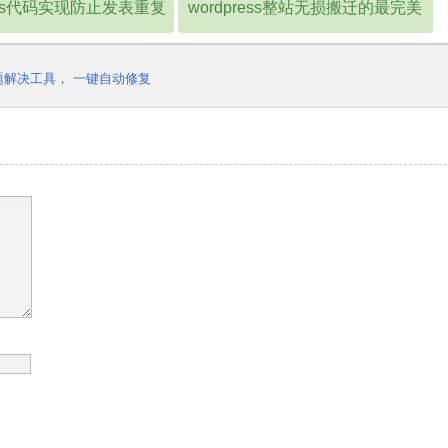
ress代码实现防止发表重复
wordpress整站无损搬迁的最完美
标题的文章
方法
问题解决工具， 一键自动修复