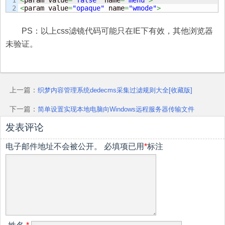
1

<
param value
=
"false"
 name
=
"menu"
>
<
param value
=
"opaque"
 name
=
"wmode"
>
PS：以上css滤镜代码可能只在IE下有效，其他浏览器
未验证。
上一篇：
织梦内容管理系统dedecms采集过滤规则大全[收藏版]
下一篇：
简单设置实现本地电脑向Windows远程服务器传输文件
发表评论
电子邮件地址不会被公开。
必填项已用
*
标注